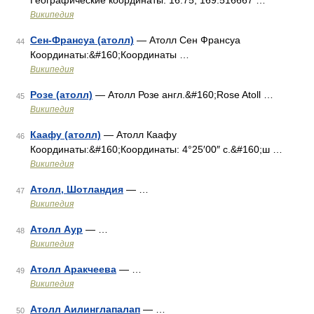
Географические координаты: 16.75, 169.516667 …
Википедия
Сен-Франсуа (атолл)
— Атолл Сен Франсуа
44
Координаты:&#160;Координаты …
Википедия
Розе (атолл)
— Атолл Розе англ.&#160;Rose Atoll …
45
Википедия
Каафу (атолл)
— Атолл Каафу
46
Координаты:&#160;Координаты: 4°25′00″ с.&#160;ш …
Википедия
Атолл, Шотландия
— …
47
Википедия
Атолл Аур
— …
48
Википедия
Атолл Аракчеева
— …
49
Википедия
Атолл Аилинглапалап
— …
50