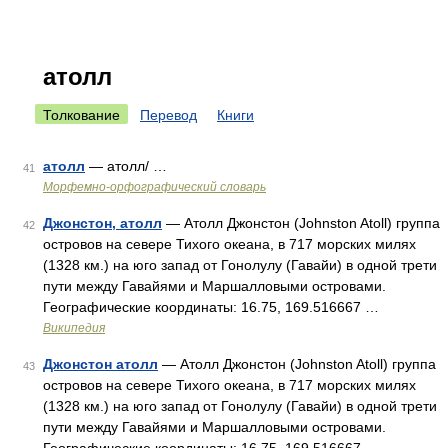
атолл
Толкование
Перевод
Книги
атолл
— атолл/ …
41
Морфемно-орфографический словарь
Джонстон, атолл
— Атолл Джонстон (Johnston Atoll) группа
42
островов на севере Тихого океана, в 717 морских милях
(1328 км.) на юго запад от Гонолулу (Гавайи) в одной трети
пути между Гавайями и Маршалловыми островами.
Географические координаты: 16.75, 169.516667 …
Википедия
Джонстон атолл
— Атолл Джонстон (Johnston Atoll) группа
43
островов на севере Тихого океана, в 717 морских милях
(1328 км.) на юго запад от Гонолулу (Гавайи) в одной трети
пути между Гавайями и Маршалловыми островами.